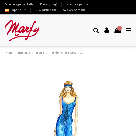
Cómo elegir su talla
Envío y pago
Hacer un pedido
Español
Wishlist (
0
)
Compare (
0
)
0
Inicio
Tipologia
Trajes
Patrón de costura 7152