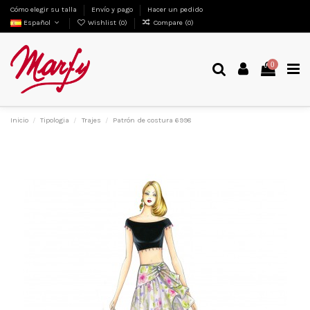
Cómo elegir su talla
Envío y pago
Hacer un pedido
Español
Wishlist (
0
)
Compare (
0
)
0
Inicio
Tipologia
Trajes
Patrón de costura 6998