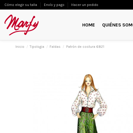
Cómo elegir su talla
Envío y pago
Hacer un pedido
HOME
QUIÉNES SOM
Inicio
Tipologia
Faldas
Patrón de costura 6821