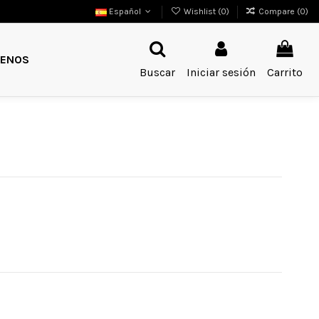
Español
Wishlist (
0
)
Compare (
0
)
ENOS
Buscar
Iniciar sesión
Carrito