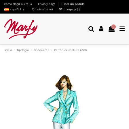
Cómo elegir su talla
Envío y pago
Hacer un pedido
Español
Wishlist (
0
)
Compare (
0
)
0
Inicio
Tipologia
Chaquetas
Patrón de costura 6909