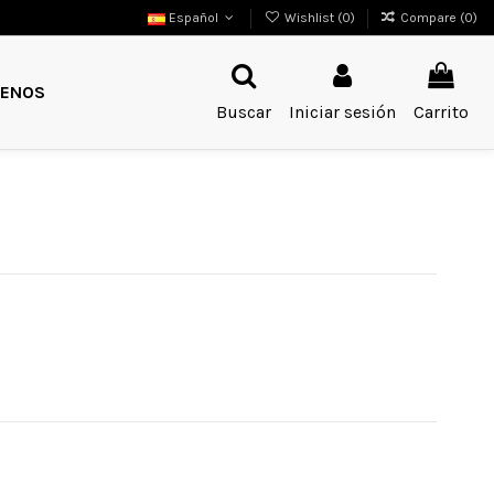
Español
Wishlist (
0
)
Compare (
0
)
ENOS
Buscar
Iniciar sesión
Carrito