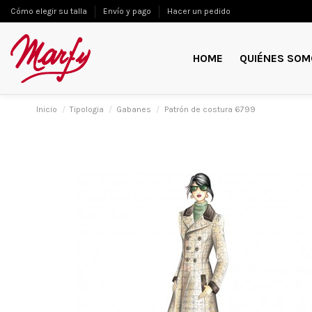
Cómo elegir su talla
Envío y pago
Hacer un pedido
HOME
QUIÉNES SOM
Inicio
Tipologia
Gabanes
Patrón de costura 6799