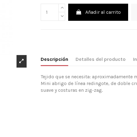
Añadir al carrito
Descripción
Detalles del producto
I
Tejido que se necesita: aproximadamente mt
Mini abrigo de línea redingote, de doble cru
suave y costuras en zig-zag.