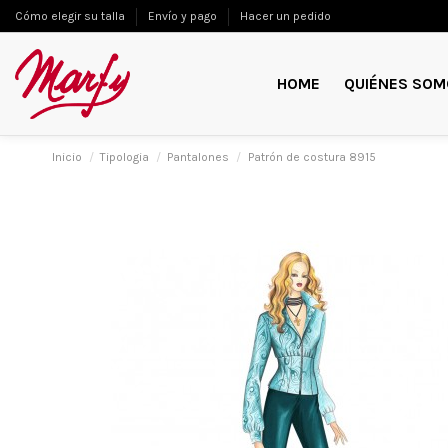
Cómo elegir su talla
Envío y pago
Hacer un pedido
HOME
QUIÉNES SOM
Inicio
Tipologia
Pantalones
Patrón de costura 8915