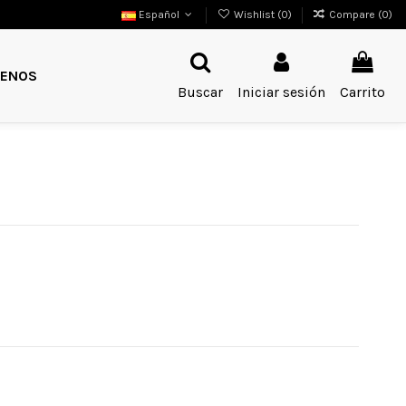
Español
Wishlist (
0
)
Compare (
0
)
ENOS
Buscar
Iniciar sesión
Carrito