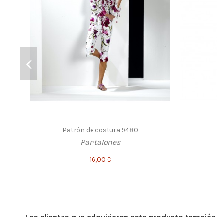
Patrón de costura 9480
Pantalones
16,00 €
Los clientes que adquirieron este producto tambié