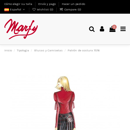
Cómo elegir su talla
Envío y pago
Hacer un pedido
Español
Wishlist (
0
)
Compare (
0
)
0
Inicio
Tipologia
Blusas y Camisetas
Patrón de costura 7076