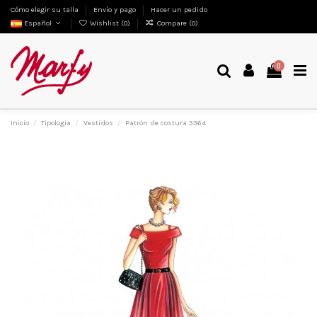
Cómo elegir su talla
Envío y pago
Hacer un pedido
Español
Wishlist (
0
)
Compare (
0
)
0
Inicio
Tipologia
Vestidos
Patrón de costura 3364