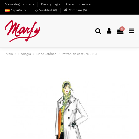
Cómo elegir su talla
Envío y pago
Hacer un pedido
Español
Wishlist (
0
)
Compare (
0
)
0
Inicio
Tipologia
Chaquetónes
Patrón de costura 3219