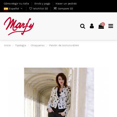
Cómo elegir su talla
Envío y pago
Hacer un pedido
Español
Wishlist (
0
)
Compare (
0
)
0
Inicio
Tipologia
Chaquetas
Patrón de costura 6044