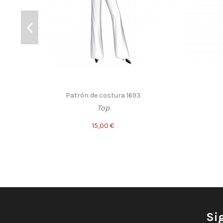
Patrón de costura 1693
Top
15,00 €
Si