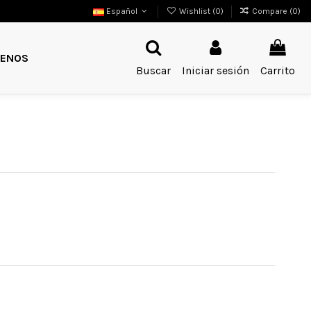
Español
Wishlist (
0
)
Compare (
0
)
ENOS
Buscar
Iniciar sesión
Carrito