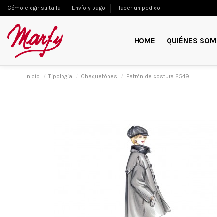
Cómo elegir su talla
Envío y pago
Hacer un pedido
HOME
QUIÉNES SOM
Inicio
Tipologia
Chaquetónes
Patrón de costura 2549