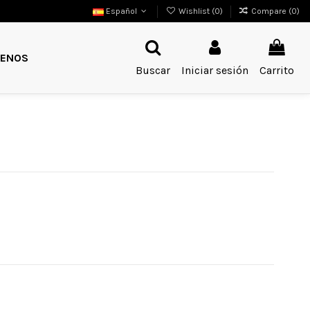
Español
Wishlist (
0
)
Compare (
0
)
ENOS
Buscar
Iniciar sesión
Carrito