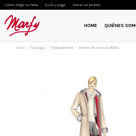
Cómo elegir su talla
Envío y pago
Hacer un pedido
HOME
QUIÉNES SOM
Inicio
Tipologia
Chaquetónes
Patrón de costura 8835