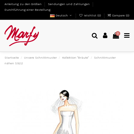
Anleitung zu den Größen
Sendungen und Zahlungen
Durchführung einer Bestellung
Deutsch
Wishlist (
0
)
Compare (
0
)
0
Startseite
Unsere Schnittmuster
Kollektion "Bräute"
Schnittmuster
nähen S922