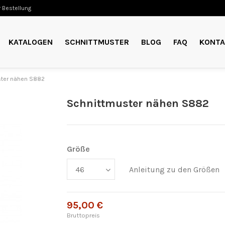
 Bestellung
KATALOGEN
SCHNITTMUSTER
BLOG
FAQ
KONTA
ter nähen S882
Schnittmuster nähen S882
Größe
Anleitung zu den Größen
95,00 €
Bruttopreis