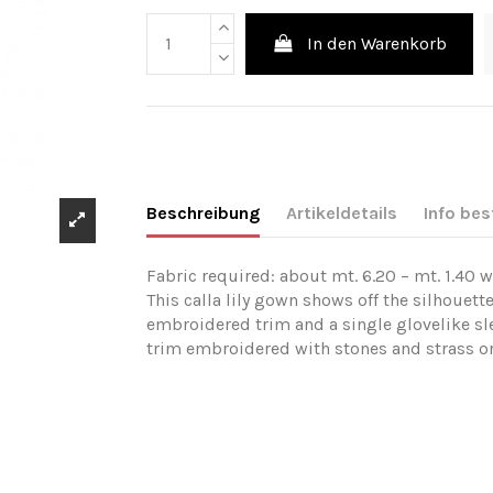
In den Warenkorb
Beschreibung
Artikeldetails
Info bes
Fabric required: about mt. 6.20 – mt. 1.40 w
This calla lily gown shows off the silhouett
embroidered trim and a single glovelike sl
trim embroidered with stones and strass or