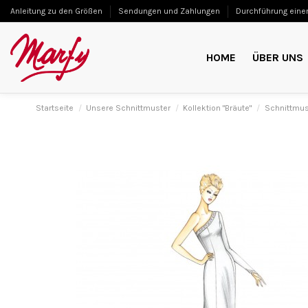
Anleitung zu den Größen
Sendungen und Zahlungen
Durchführung einer
HOME
ÜBER UNS
Startseite
Unsere Schnittmuster
Kollektion "Bräute"
Schnittmus