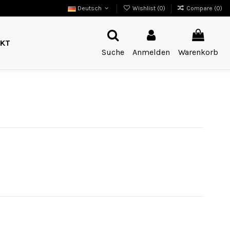
Deutsch
Wishlist (
0
)
Compare (
0
)
KT
Suche
Anmelden
Warenkorb