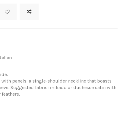
tellen
ide.
e with panels, a single-shoulder neckline that boasts
eeve. Suggested fabric: mikado or duchesse satin with
 feathers.