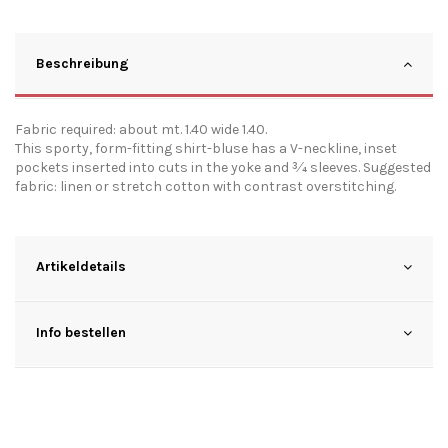
Beschreibung
Fabric required: about mt. 1.40 wide 1.40.
This sporty, form-fitting shirt-bluse has a V-neckline, inset
pockets inserted into cuts in the yoke and 3⁄4 sleeves. Suggested
fabric: linen or stretch cotton with contrast overstitching.
Artikeldetails
Info bestellen