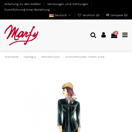
Anleitung zu den Größen
Sendungen und Zahlungen
Durchführung einer Bestellung
Deutsch
Wishlist (
0
)
Compare (
0
)
0
Startseite
Tipologia
Hemdblusen
Schnittmuster nähen 5144