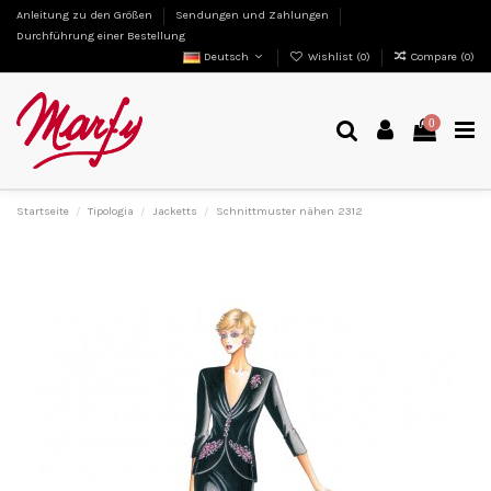
Anleitung zu den Größen
Sendungen und Zahlungen
Durchführung einer Bestellung
Deutsch
Wishlist (
0
)
Compare (
0
)
0
Startseite
Tipologia
Jacketts
Schnittmuster nähen 2312