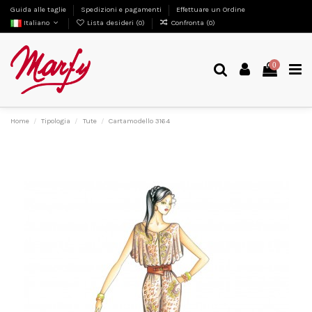
Guida alle taglie
Spedizioni e pagamenti
Effettuare un Ordine
Italiano
Lista desideri (
0
)
Confronta (
0
)
0
Home
Tipologia
Tute
Cartamodello 3164