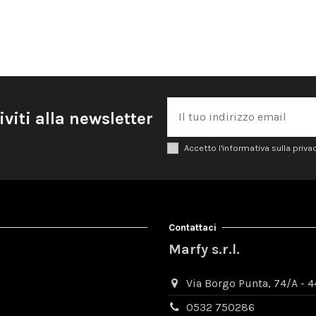
iviti alla newsletter
Accetto l'informativa sulla priva
Contattaci
Marfy s.r.l.
Via Borgo Punta, 74/A - 44
0532 750286