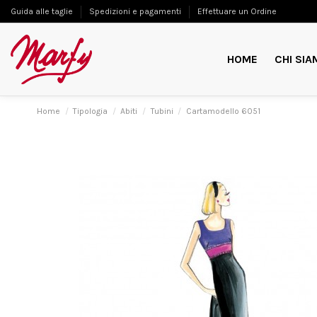
Guida alle taglie
Spedizioni e pagamenti
Effettuare un Ordine
HOME
CHI SIA
Home
Tipologia
Abiti
Tubini
Cartamodello 6051