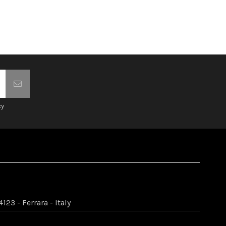
cy
123 - Ferrara - Italy