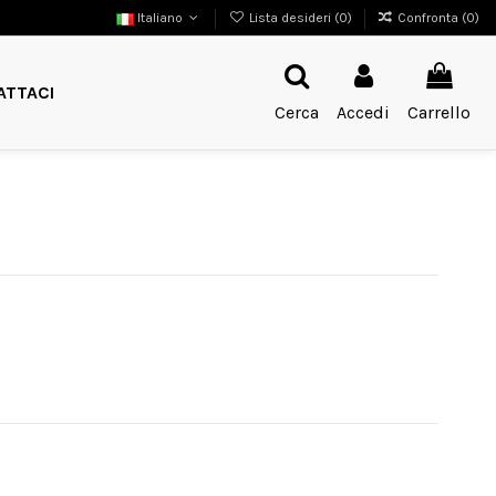
Italiano
Lista desideri (
0
)
Confronta (
0
)
ATTACI
Cerca
Accedi
Carrello