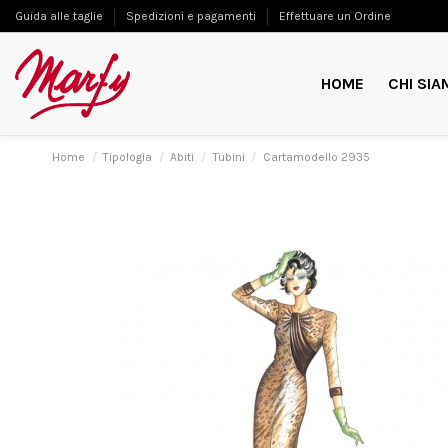
Guida alle taglie
Spedizioni e pagamenti
Effettuare un Ordine
HOME
CHI SIA
Home
Tipologia
Abiti
Tubini
Cartamodello 2935