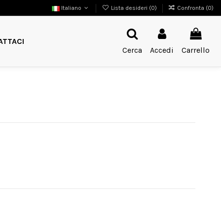
Italiano
Lista desideri (
0
)
Confronta (
0
)
ATTACI
Cerca
Accedi
Carrello