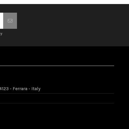
cy
123 - Ferrara - Italy