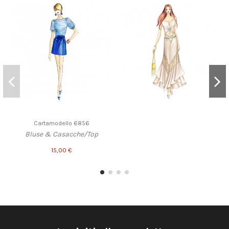
Cartamodello 6856
Bluse & Casacche/Top
15,00 €