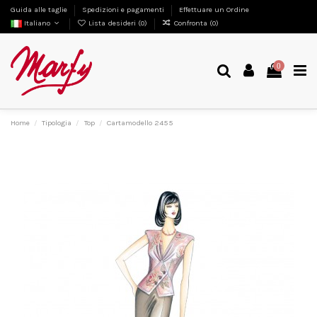
Guida alle taglie
Spedizioni e pagamenti
Effettuare un Ordine
Italiano
Lista desideri (
0
)
Confronta (
0
)
0
Home
Tipologia
Top
Cartamodello 2455