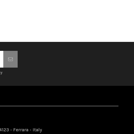
cy
123 - Ferrara - Italy