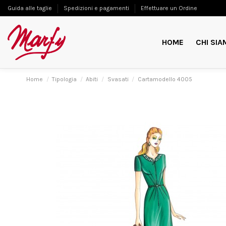
Guida alle taglie
Spedizioni e pagamenti
Effettuare un Ordine
HOME
CHI SIA
Home
Tipologia
Abiti
Svasati
Cartamodello 4005