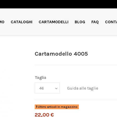
MO
CATALOGHI
CARTAMODELLI
BLOG
FAQ
CONT
Cartamodello 4005
Taglia
Guida alle taglie
Ultimi articoli in magazzino
22,00 €