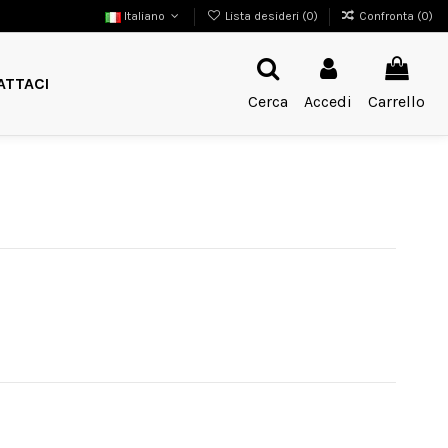
Italiano
Lista desideri (
0
)
Confronta (
0
)
ATTACI
Cerca
Accedi
Carrello