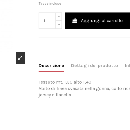
Tasse incluse
Aggiungi al carrello
Descrizione
Dettagli del prodotto
In
Tessuto mt. 1,30 alto 1,40.
Abito di linea svasata nella gonna, collo ri
jersey o flanella.