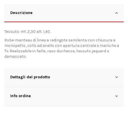
Descrizione
Tessuto: mt. 2,30 alt. 1,40.
Robe-manteau di linea a redingote semilenta con chiusura a
monopetto, collo ad anello con apertura centrale e maniche a
¾. Realizzabile in faille, raso duchesse, tessuto jaquard o
damascato.
Dettagli del prodotto
Info ordine