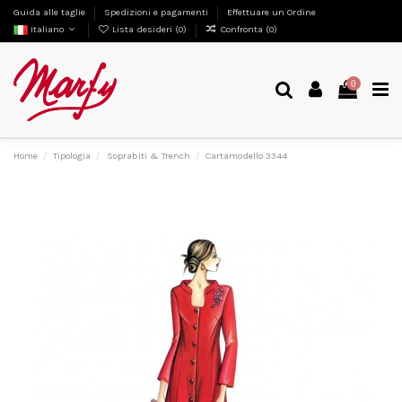
Guida alle taglie
Spedizioni e pagamenti
Effettuare un Ordine
Italiano
Lista desideri (
0
)
Confronta (
0
)
0
Home
Tipologia
Soprabiti & Trench
Cartamodello 3344