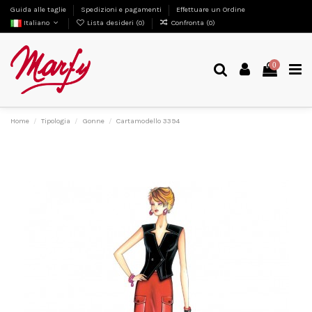
Guida alle taglie
Spedizioni e pagamenti
Effettuare un Ordine
Italiano
Lista desideri (
0
)
Confronta (
0
)
0
Home
Tipologia
Gonne
Cartamodello 3394