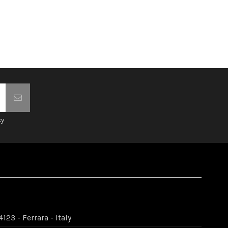
cy
123 - Ferrara - Italy