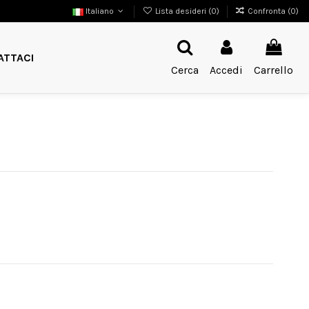
Italiano
Lista desideri (
0
)
Confronta (
0
)
ATTACI
Cerca
Accedi
Carrello