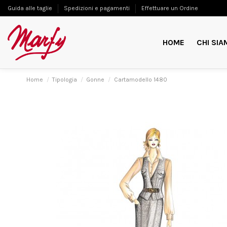
Guida alle taglie
Spedizioni e pagamenti
Effettuare un Ordine
HOME
CHI SIA
Home
Tipologia
Gonne
Cartamodello 1480