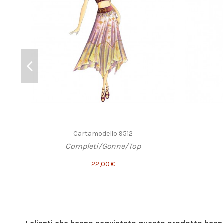
Cartamodello 9512
Completi/Gonne/Top
22,00 €
I clienti che hanno acquistato questo prodotto han