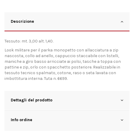
Descrizione
Tessuto: mt. 3,00 alt. 1,40.
Look militare per il parka monopetto con allacciatura a zip
nascosta, collo ad anello, cappuccio staccabile con listelli,
maniche a giro basso arricciate ai polsi, tasche a toppa con
pattine e zip, orlo con spacchetto posteriore. Realizzabile in
tessuto tecnico spalmato, cotone, raso o seta lavata con
imbottitura interna. Tuta n. 6699.
Dettagli del prodotto
Info ordine