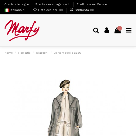
Guida alle taglie
Spedizioni e pagamenti
Effettuare un Ordine
Italiano
Lista desideri (
0
)
Confronta (
0
)
0
Home
Tipologia
Giacconi
Cartamodello 6698