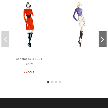
Cartamodello 8084
Abiti
22,00 €