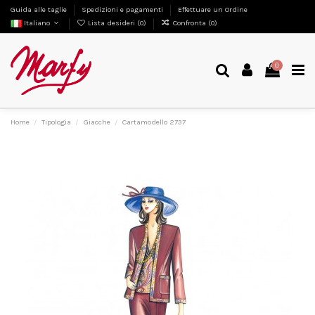
Guida alle taglie
Spedizioni e pagamenti
Effettuare un Ordine
Italiano
Lista desideri (
0
)
Confronta (
0
)
0
Home
Tipologia
Giacche
Cartamodello 2737