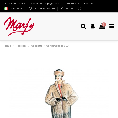
Guida alle taglie
Spedizioni e pagamenti
Effettuare un Ordine
Italiano
Lista desideri (
0
)
Confronta (
0
)
0
Home
Tipologia
Cappotti
Cartamodello 3971