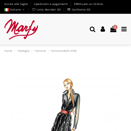
Guida alle taglie
Spedizioni e pagamenti
Effettuare un Ordine
Italiano
Lista desideri (
0
)
Confronta (
0
)
0
Home
Tipologia
Camicie
Cartamodello 3136