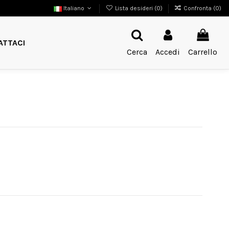
Italiano
Lista desideri (
0
)
Confronta (
0
)
ATTACI
Cerca
Accedi
Carrello