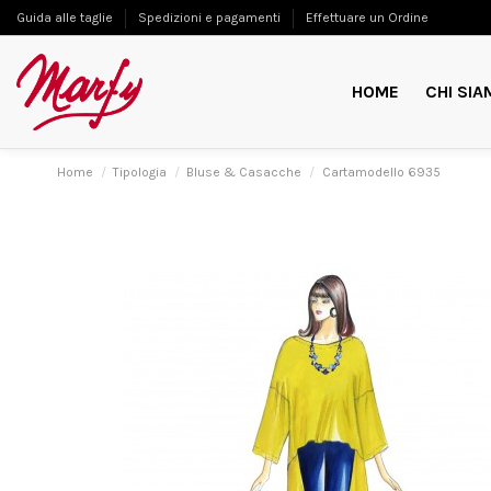
Guida alle taglie
Spedizioni e pagamenti
Effettuare un Ordine
HOME
CHI SIA
Home
Tipologia
Bluse & Casacche
Cartamodello 6935