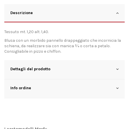
Descrizione
Tessuto mt. 1,20 alt. 1,40.
Blusa con un morbido pannello drappeggiato che incornicia la
schiena, da realizzare sia con manica 3⁄4 o corta a petalo.
Consigliabile in pizzo e chiffon.
Dettagli del prodotto
Info ordine
I cartamodelli Marfy