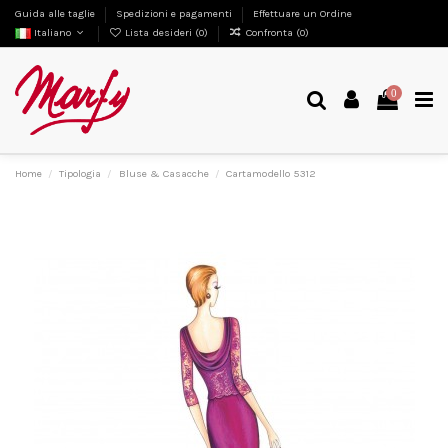
Guida alle taglie
Spedizioni e pagamenti
Effettuare un Ordine
Italiano
Lista desideri (
0
)
Confronta (
0
)
0
Home
Tipologia
Bluse & Casacche
Cartamodello 5312