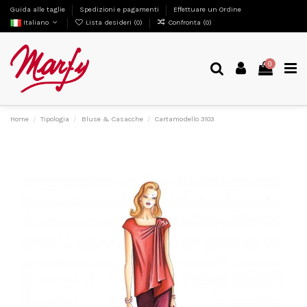
Guida alle taglie
Spedizioni e pagamenti
Effettuare un Ordine
Italiano
Lista desideri (
0
)
Confronta (
0
)
0
Home
Tipologia
Bluse & Casacche
Cartamodello 3103