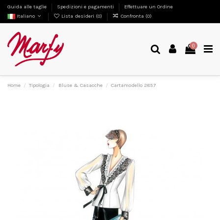
Guida alle taglie
Spedizioni e pagamenti
Effettuare un Ordine
Italiano
Lista desideri (
0
)
Confronta (
0
)
0
Home
Tipologia
Bluse & Casacche
Cartamodello 2857