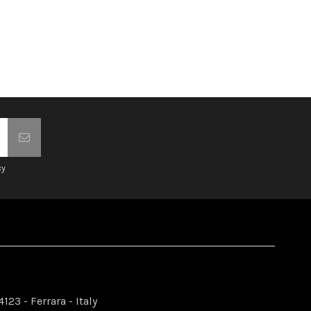
cy
123 - Ferrara - Italy