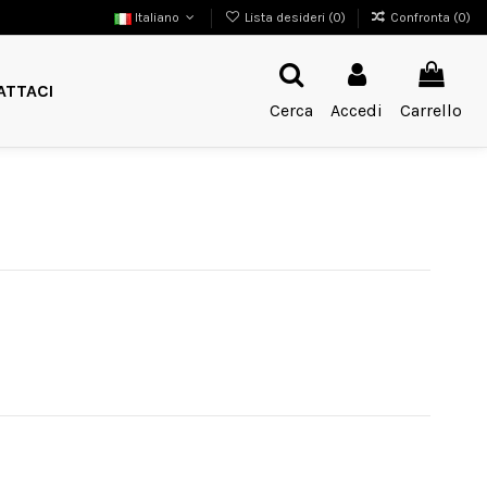
Italiano
Lista desideri (
0
)
Confronta (
0
)
ATTACI
Cerca
Accedi
Carrello