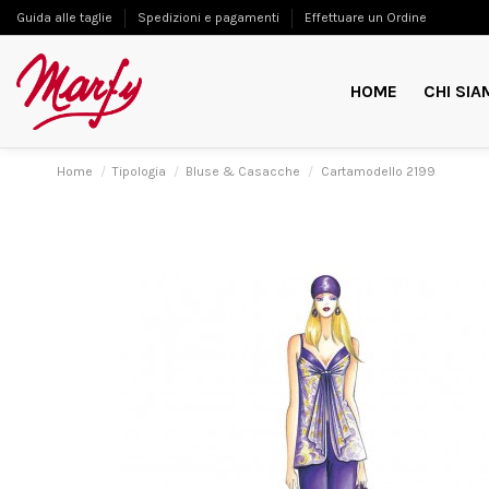
Guida alle taglie
Spedizioni e pagamenti
Effettuare un Ordine
HOME
CHI SIA
Home
Tipologia
Bluse & Casacche
Cartamodello 2199