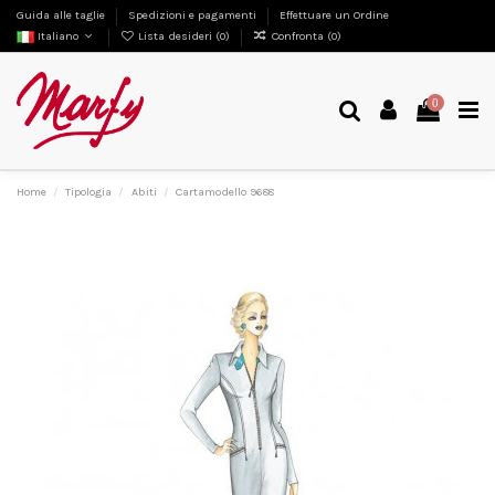
Guida alle taglie
Spedizioni e pagamenti
Effettuare un Ordine
Italiano
Lista desideri (
0
)
Confronta (
0
)
0
Home
Tipologia
Abiti
Cartamodello 9688