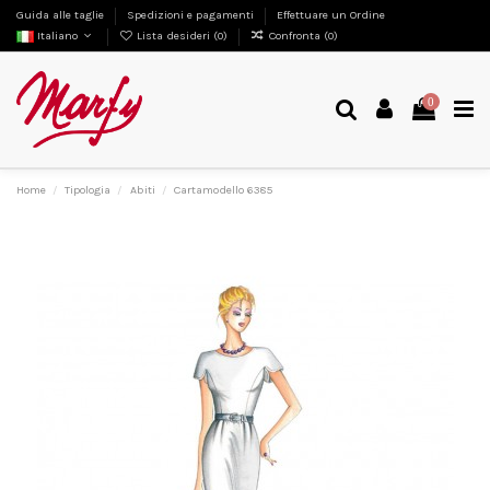
Guida alle taglie
Spedizioni e pagamenti
Effettuare un Ordine
Italiano
Lista desideri (
0
)
Confronta (
0
)
0
Home
Tipologia
Abiti
Cartamodello 6385