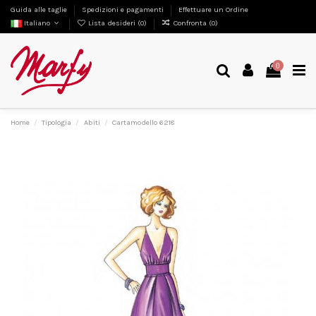
Guida alle taglie
Spedizioni e pagamenti
Effettuare un Ordine
Italiano
Lista desideri (
0
)
Confronta (
0
)
0
Home
Tipologia
Abiti
Cartamodello 6218