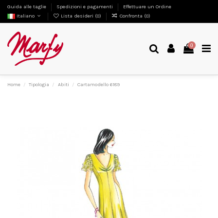
Guida alle taglie
Spedizioni e pagamenti
Effettuare un Ordine
Italiano
Lista desideri (
0
)
Confronta (
0
)
0
Home
Tipologia
Abiti
Cartamodello 6189