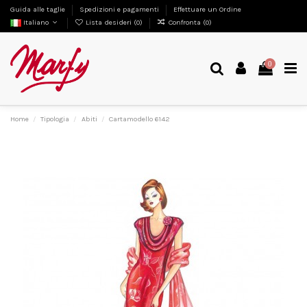
Guida alle taglie
Spedizioni e pagamenti
Effettuare un Ordine
Italiano
Lista desideri (
0
)
Confronta (
0
)
0
Home
Tipologia
Abiti
Cartamodello 6142