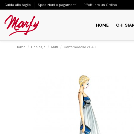
Guida alle taglie
Spedizioni e pagamenti
Effettuare un Ordine
HOME
CHI SIA
Home
Tipologia
Abiti
Cartamodello 2843