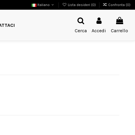
Italiano
Lista desideri (
0
)
Confronta (
0
)
ATTACI
Cerca
Accedi
Carrello