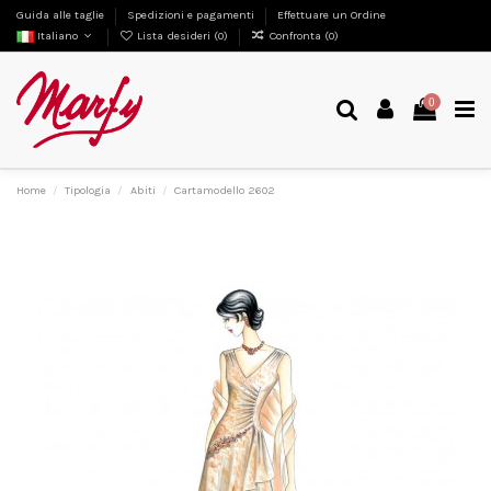
Guida alle taglie
Spedizioni e pagamenti
Effettuare un Ordine
Italiano
Lista desideri (
0
)
Confronta (
0
)
0
Home
Tipologia
Abiti
Cartamodello 2602