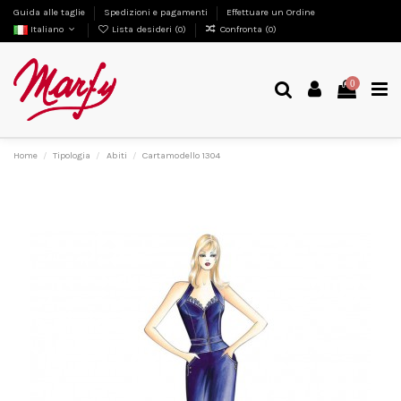
Guida alle taglie
Spedizioni e pagamenti
Effettuare un Ordine
Italiano
Lista desideri (
0
)
Confronta (
0
)
0
Home
Tipologia
Abiti
Cartamodello 1304