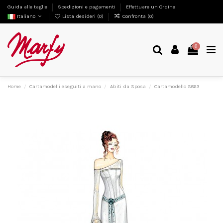
Guida alle taglie
Spedizioni e pagamenti
Effettuare un Ordine
Italiano
Lista desideri (
0
)
Confronta (
0
)
0
Home
Cartamodelli eseguiti a mano
Abiti da Sposa
Cartamodello S863