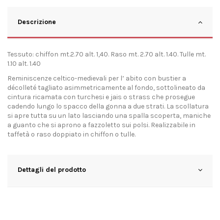
Descrizione
Tessuto: chiffon mt.2.70 alt. 1,40. Raso mt. 2.70 alt. 1.40. Tulle mt.
1.10 alt. 1.40
Reminiscenze celtico-medievali per l’ abito con bustier a
décolleté tagliato asimmetricamente al fondo, sottolineato da
cintura ricamata con turchesi e jais o strass che prosegue
cadendo lungo lo spacco della gonna a due strati. La scollatura
si apre tutta su un lato lasciando una spalla scoperta, maniche
a guanto che si aprono a fazzoletto sui polsi. Realizzabile in
taffetà o raso doppiato in chiffon o tulle.
Dettagli del prodotto