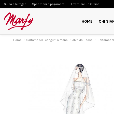
Guida alle taglie
Spedizioni e pagamenti
Effettuare un Ordine
HOME
CHI SIA
Home
Cartamodelli eseguiti a mano
Abiti da Sposa
Cartamodel