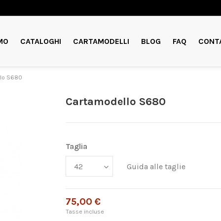
MO
CATALOGHI
CARTAMODELLI
BLOG
FAQ
CONT
lo S680
Cartamodello S680
Taglia
Guida alle taglie
75,00 €
Tasse incluse