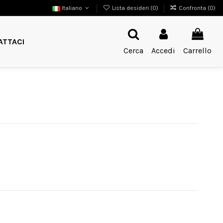
Italiano
Lista desideri (
0
)
Confronta (
0
)
ATTACI
Cerca
Accedi
Carrello