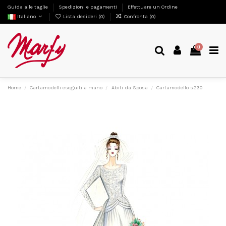
Guida alle taglie
Spedizioni e pagamenti
Effettuare un Ordine
Italiano
Lista desideri (
0
)
Confronta (
0
)
0
Home
Cartamodelli eseguiti a mano
Abiti da Sposa
Cartamodello s230