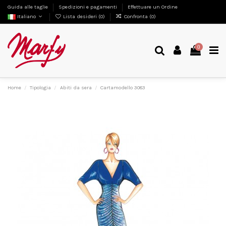
Guida alle taglie
Spedizioni e pagamenti
Effettuare un Ordine
Italiano
Lista desideri (
0
)
Confronta (
0
)
0
Home
Tipologia
Abiti da sera
Cartamodello 3083