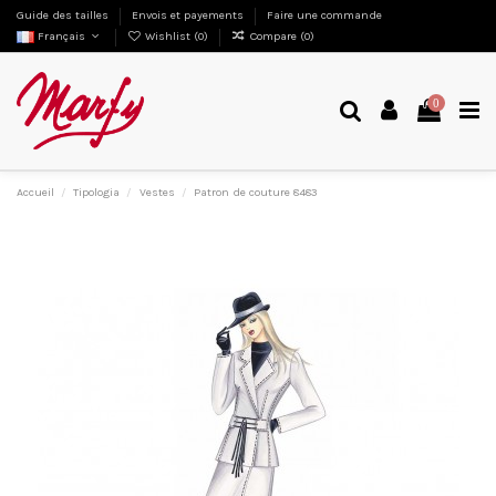
Guide des tailles
Envois et payements
Faire une commande
Français
Wishlist (
0
)
Compare (
0
)
0
Accueil
Tipologia
Vestes
Patron de couture 8483