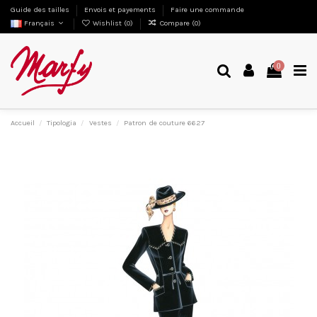
Guide des tailles
Envois et payements
Faire une commande
Français
Wishlist (
0
)
Compare (
0
)
0
Accueil
Tipologia
Vestes
Patron de couture 6627