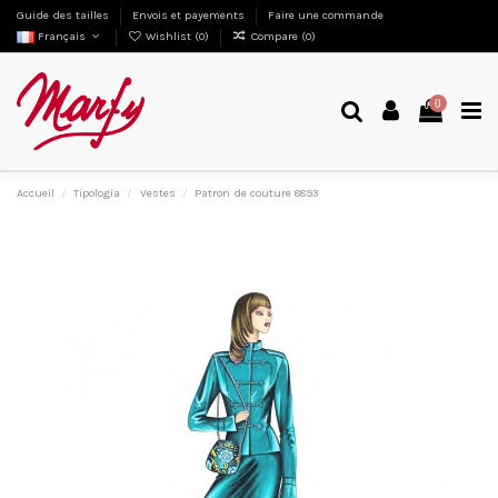
Guide des tailles
Envois et payements
Faire une commande
Français
Wishlist (
0
)
Compare (
0
)
0
Accueil
Tipologia
Vestes
Patron de couture 8893