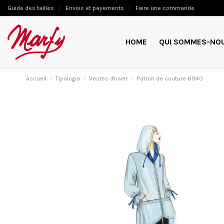
Guide des tailles
Envois et payements
Faire une commande
HOME
QUI SOMMES-NO
Accueil
Tipologia
Vestes d'hiver
Patron de couture 6940