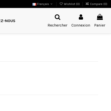
Français
Wishlist (
0
)
Compare (
0
)
EZ-NOUS
Rechercher
Connexion
Panier