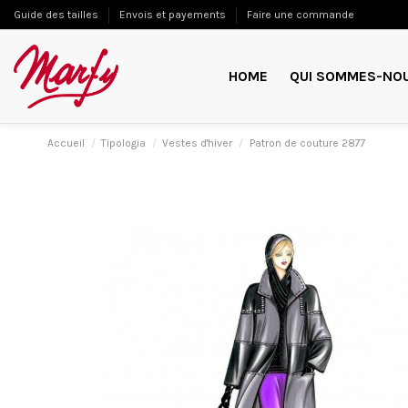
Guide des tailles
Envois et payements
Faire une commande
HOME
QUI SOMMES-NO
Accueil
Tipologia
Vestes d'hiver
Patron de couture 2877