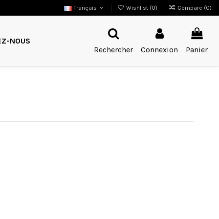
Français
Wishlist (
0
)
Compare (
0
)
EZ-NOUS
Rechercher
Connexion
Panier