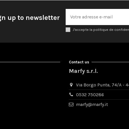
gn up to newsletter
J'accepte la politique de confiden
Contact us
Marfy s.r.l.
Via Borgo Punta, 74/A - 44
0532 750286
marfy@marfy.it